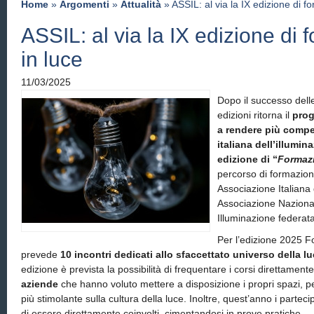
Home
»
Argomenti
»
Attualità
» ASSIL: al via la IX edizione di f
ASSIL: al via la IX edizione di
in luce
11/03/2025
Dopo il successo dell
edizioni ritorna il
prog
a rendere più compet
italiana dell’illumin
edizione di “
Formaz
percorso di formazi
Associazione Italiana
Associazione Nazional
Illuminazione federat
Per l’edizione 2025 
prevede
10 incontri dedicati allo sfaccettato universo della l
edizione è prevista la possibilità di frequentare i corsi direttament
aziende
che hanno voluto mettere a disposizione i propri spazi, 
più stimolante sulla cultura della luce. Inoltre, quest’anno i parteci
di essere direttamente coinvolti, cimentandosi in prove pratiche.