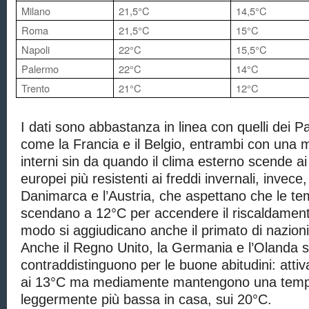
Milano
21,5°C
14,5°C
Roma
21,5°C
15°C
Napoli
22°C
15,5°C
Palermo
22°C
14°C
Trento
21°C
12°C
I dati sono abbastanza in linea con quelli dei Pae
come la Francia e il Belgio, entrambi con una 
interni sin da quando il clima esterno scende ai
europei più resistenti ai freddi invernali, invece
Danimarca e l’Austria, che aspettano che le t
scendano a 12°C per accendere il riscaldament
modo si aggiudicano anche il primato di nazioni
Anche il Regno Unito, la Germania e l’Olanda s
contraddistinguono per le buone abitudini: attiv
ai 13°C ma mediamente mantengono una temp
leggermente più bassa in casa, sui 20°C.