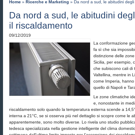
Home
»
Ricerche e Marketing
» Da nord a sud, le abitudini degli 
Da nord a sud, le abitudini degli
il riscaldamento
09/12/2019
La conformazione geo
fa sì che sia impossib
distinzione delle zone 
Sicilia, per esempio,
che subiscono cali di 
Valtellina, mentre in 
come Imperia, hanno 
quello di Napoli e Tar
Le zone climatiche iden
e, nonostante in medi
riscaldamento solo quando la temperatura esterna scende a 14,
interna a 21°C, se si osserva più nel dettaglio si scopre come le abit
apparentemente, sono molto diverse. Lo rivela uno studio pubblic
tedesca specializzata nella gestione intelligente del clima domesti
settimana dall’ultimo limite imposto per l’accensione dei riscaldame