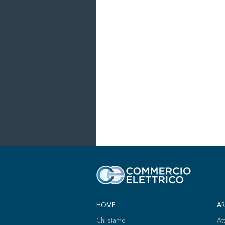
HOME
A
Chi siamo
At