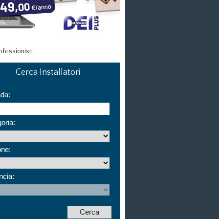
fessionisti:
Cerca Installatori
nda:
oria:
one:
ncia: