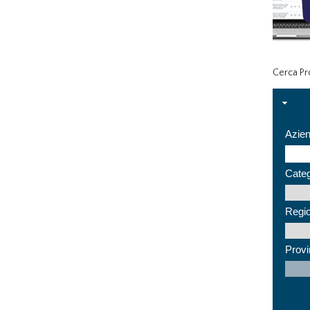
Cerca Pro
Azie
Categ
Regi
Provi