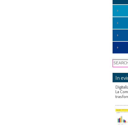
In ev
Digitali
La Com
trasfor