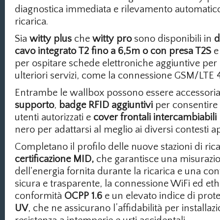
diagnostica immediata e rilevamento automatico 
ricarica.
Sia
witty plus
che
witty pro
sono disponibili in
d
cavo integrato T2 fino a 6,5m o con presa T2S
e
per ospitare schede elettroniche aggiuntive per l
ulteriori servizi, come la connessione GSM/LTE 
Entrambe le wallbox possono essere accessori
supporto
,
badge RFID aggiuntivi
per consentire l
utenti autorizzati e
cover frontali intercambiabili
nero per adattarsi al meglio ai diversi contesti ap
Completano il profilo delle nuove stazioni di rica
certificazione MID,
che garantisce una misurazio
dell'energia fornita durante la ricarica e una con
sicura e trasparente, la connessione WiFi ed et
conformità
OCPP 1.6
e un elevato indice di prot
UV
, che ne assicurano l’affidabilità per installaz